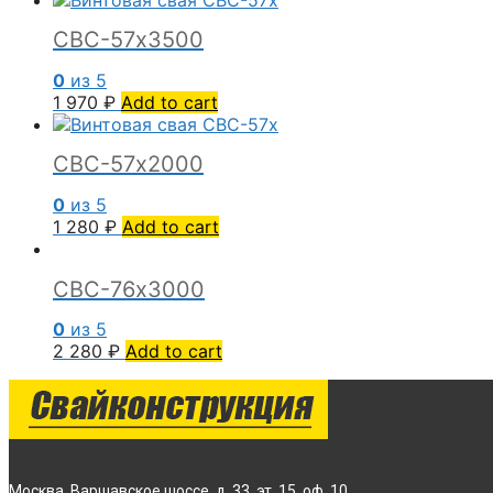
СВС-57х3500
0
из 5
1 970
₽
Add to cart
СВС-57х2000
0
из 5
1 280
₽
Add to cart
СВС-76х3000
0
из 5
2 280
₽
Add to cart
Москва, Варшавское шоссе, д. 33, эт. 15, оф. 10