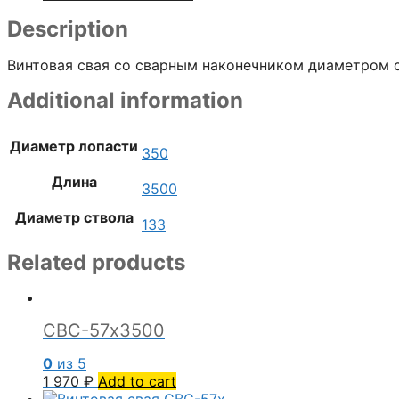
Description
Винтовая свая со сварным наконечником диаметром с
Additional information
Диаметр лопасти
350
Длина
3500
Диаметр ствола
133
Related products
СВС-57х3500
0
из 5
1 970
₽
Add to cart