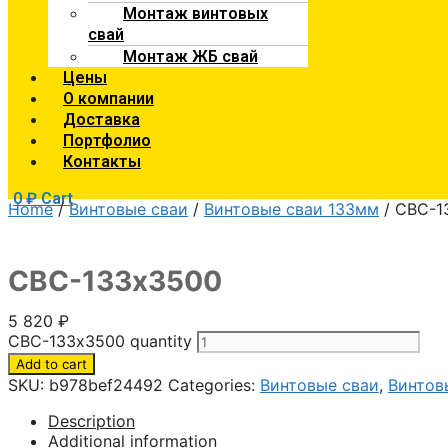
Монтаж винтовых
свай
Монтаж ЖБ свай
Цены
О компании
Доставка
Портфолио
Контакты
0
₽
Cart
Home
/
Винтовые сваи
/
Винтовые сваи 133мм
/ СВС-1
СВС-133х3500
5 820
₽
СВС-133х3500 quantity
Add to cart
SKU:
b978bef24492
Categories:
Винтовые сваи
,
Винтов
Description
Additional information