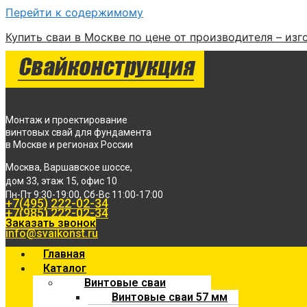
Перейти к содержимому
Купить сваи в Москве по цене от производителя – изг
Монтаж и проектирование
винтовых свай для фундамента
в Москве и регионах России
Москва, Варшавское шоссе,
дом 33, этаж 15, офис 10
Пн-Пт 9:30-19:00, Сб-Вс 11:00-17:00
+7(495) 222-02-34
+7(985) 222-02-34
Заказать звонок
info@svaikonst.ru
Главная
Каталог
Винтовые сваи
Винтовые сваи 57 мм