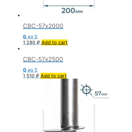
СВС-57х2000
0
из 5
1 280
₽
Add to cart
СВС-57х2500
0
из 5
1 510
₽
Add to cart