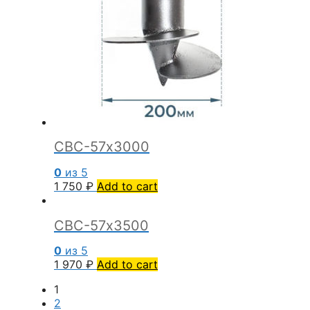
СВС-57х3000
0
из 5
1 750
₽
Add to cart
СВС-57х3500
0
из 5
1 970
₽
Add to cart
1
2