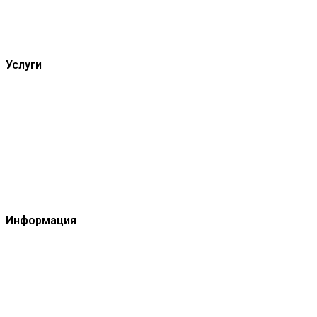
Металлические сваи
Литые сваи
Услуги
Свайно-винтовой фундамент
Фундамент на ЖБ сваях
Забор свайно-винтовой
Монтаж винтовых свай
Монтаж ЖБ свай
Информация
О компании
Цены
Доставка